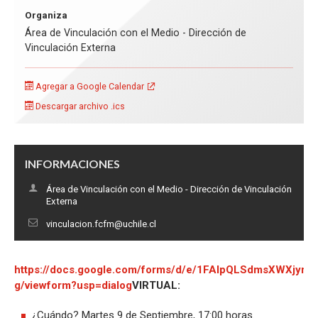
Organiza
Área de Vinculación con el Medio - Dirección de
Vinculación Externa
Agregar a Google Calendar
Descargar archivo .ics
INFORMACIONES
Área de Vinculación con el Medio - Dirección de Vinculación
Externa
vinculacion.fcfm@uchile.cl
https://docs.google.com/forms/d/e/1FAIpQLSdmsXWXjy
g/viewform?usp=dialog
VIRTUAL:
¿Cuándo? Martes 9 de Septiembre, 17:00 horas.