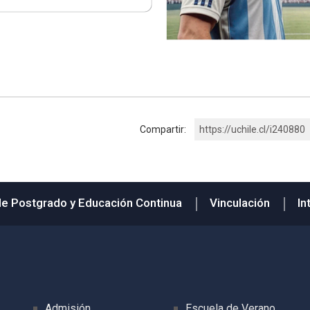
Compartir:
https://uchile.cl/i240880
de Postgrado y Educación Continua
Vinculación
In
Admisión
Escuela de Verano