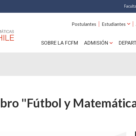
Facult
A
Postulantes
Estudiantes
C
SOBRE LA FCFM
ADMISIÓN
DEPAR
Cs.
Cs
F
Estud
bro "Fútbol y Matemática
N