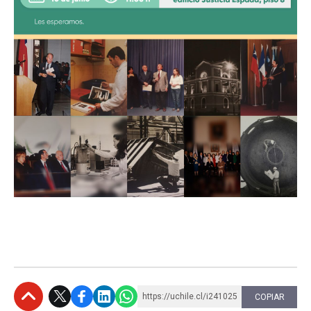
https://uchile.cl/i241025
COPIAR