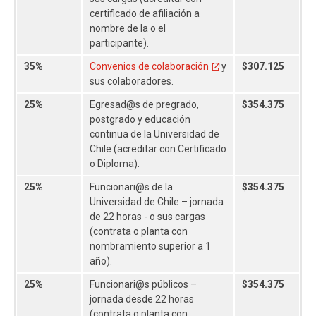
certificado de afiliación a
nombre de la o el
participante).
35%
Convenios de colaboración
y
$307.125
sus colaboradores.
25%
Egresad@s de pregrado,
$354.375
postgrado y educación
continua de la Universidad de
Chile (acreditar con Certificado
o Diploma).
25%
Funcionari@s de la
$354.375
Universidad de Chile – jornada
de 22 horas - o sus cargas
(contrata o planta con
nombramiento superior a 1
año).
25%
Funcionari@s públicos –
$354.375
jornada desde 22 horas
(contrata o planta con