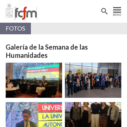
Estudiantes
Postdoctorantes
MENÚ
Académicas/os
Alumni
FOTOS
Galería de la Semana de las
Humanidades
Zoom
Zoom
Zoom
Zoom