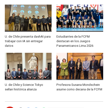
U. de Chile presenta dashAI para
Estudiantes de la FCFM
trabajar con IA sin entregar
destacan en los Juegos
datos
Panamericanos Lima 2026
U. de Chile y Science Tokyo
Profesora Susana Mondschein
sellan histórica alianza
asume como decana de la FCFM