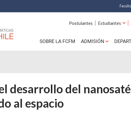
Facult
A
Postulantes
Estudiantes
C
SOBRE LA FCFM
ADMISIÓN
DEPAR
Cs.
Cs
F
a el desarrollo del nanosa
Estud
do al espacio
N