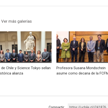
Ver más galerías
. de Chile y Science Tokyo sellan
Profesora Susana Mondschein
istórica alianza
asume como decana de la FCF
Compartir:
https://uchile.cl/i241876