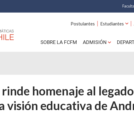
Facult
A
Postulantes
Estudiantes
C
SOBRE LA FCFM
ADMISIÓN
DEPAR
Cs.
Cs
F
rinde homenaje al legado 
Estud
la visión educativa de An
N