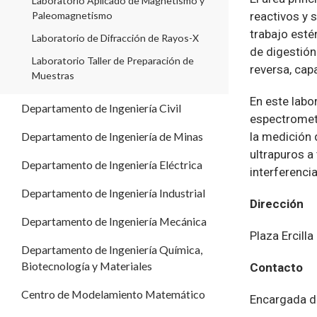
Laboratorio Aplicado de Magnetismo y
reactivos y 
Paleomagnetismo
trabajo estér
Laboratorio de Difracción de Rayos-X
de digestión
Laboratorio Taller de Preparación de
reversa, capa
Muestras
En este labo
Departamento de Ingeniería Civil
espectrometr
la medición 
Departamento de Ingeniería de Minas
ultrapuros a
Departamento de Ingeniería Eléctrica
interferencia
Departamento de Ingeniería Industrial
Dirección
Departamento de Ingeniería Mecánica
Plaza Ercill
Departamento de Ingeniería Química,
Biotecnología y Materiales
Contacto
Centro de Modelamiento Matemático
Encargada de