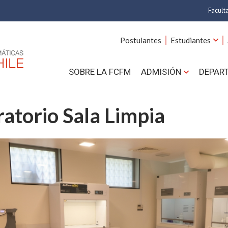
Facult
A
Postulantes
Estudiantes
C
SOBRE LA FCFM
ADMISIÓN
DEPAR
Cs.
Cs
atorio Sala Limpia
F
Estud
N