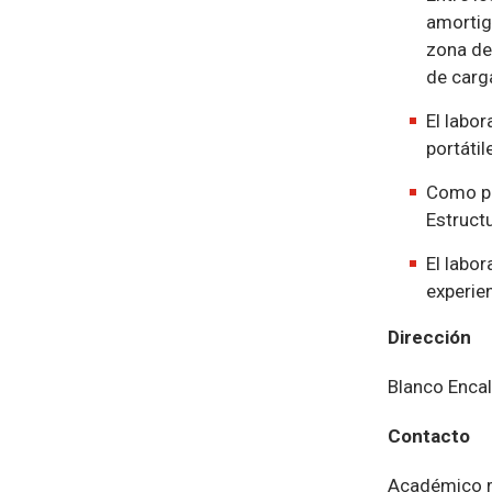
amortig
zona de
de carga
El labor
portátil
Como pa
Estruct
El labor
experie
Dirección
Blanco Encal
Contacto
Académico r