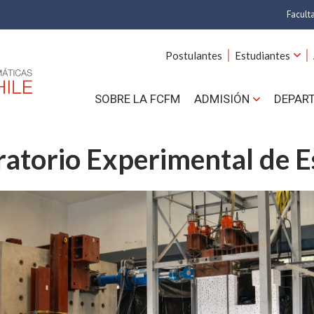
Facult
A
Postulantes
Estudiantes
C
SOBRE LA FCFM
ADMISIÓN
DEPAR
Cs.
Cs
atorio Experimental de E
F
Estud
N