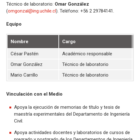
Técnico de laboratorio:
Omar González
(
omgonzal@ing.uchile.cl
). Teléfono: +56 2 29784141.
Equipo
Nombre
Cargo
C
César Pastén
Académico responsable
cp
Omar González
Técnico de laboratorio
om
Mario Carrillo
Técnico de laboratorio
mc
Vinculación con el Medio
Apoya la ejecución de memorias de título y tesis de
maestría experimentales del Departamento de Ingeniería
Civil.
Apoya actividades docentes y laboratorios de cursos de
pregrado y postgrado de los Departamentos de Ingeniería