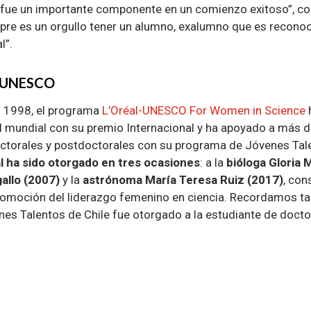
o fue un importante componente en un comienzo exitoso”, c
re es un orgullo tener un alumno, exalumno que es recono
l”.
l-UNESCO
n 1998, el programa
L’Oréal-UNESCO For Women in Science
el mundial con su premio Internacional y ha apoyado a más 
ctorales y postdoctorales con su programa de Jóvenes Tal
l ha sido otorgado en tres ocasiones
: a la
bióloga Gloria
allo (2007)
y la
astrónoma María Teresa Ruiz (2017)
, con
romoción del liderazgo femenino en ciencia. Recordamos ta
nes Talentos de Chile fue otorgado a la estudiante de doct