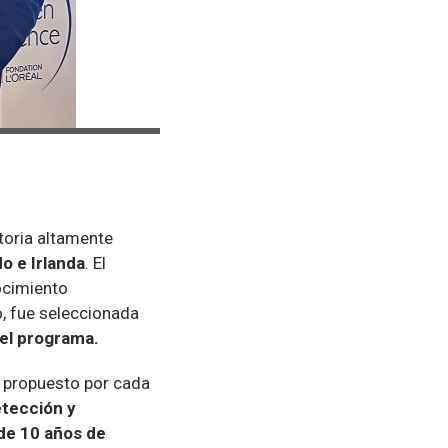
toria altamente
o e Irlanda
. El
ocimiento
o, fue seleccionada
 el programa.
n propuesto por cada
etección y
 de 10 años de