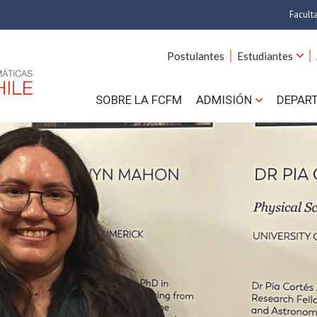
Facult
A
Postulantes
Estudiantes
C
SOBRE LA FCFM
ADMISIÓN
DEPAR
Cs.
Cs
F
Estud
N