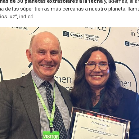
ás de 30 planetas extrasolares a la fecha
y, además, el a
a de las súper tierras más cercanas a nuestro planeta, lla
os luz”, indicó.