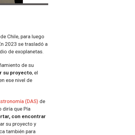
de Chile, para luego
 En 2023 se trasladó a
udio de exoplanetas.
añamiento de su
ar su proyecto
, el
en ese nivel de
Astronomía (DAS)
de
 diría que Pía
ortar, con encontrar
ar su proyecto y
ica también para