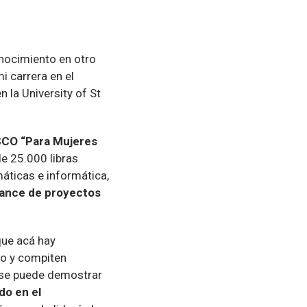
onocimiento en otro
i carrera en el
 la University of St
SCO “Para Mujeres
de 25.000 libras
máticas e informática,
avance de proyectos
que acá hay
o y compiten
o se puede demostrar
do en el