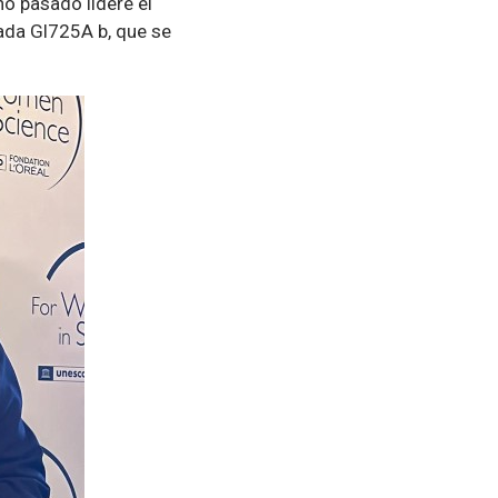
ño pasado lideré el
mada Gl725A b, que se