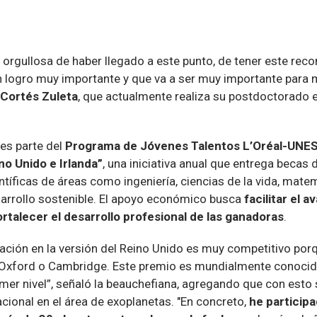
 orgullosa de haber llegado a este punto, de tener este rec
n logro muy importante y que va a ser muy importante para m
 Cortés Zuleta
, que actualmente realiza su postdoctorado en
es parte del
Programa de Jóvenes Talentos L’Oréal-UNE
ino Unido e Irlanda”
, una iniciativa anual que entrega becas 
entíficas de áreas como ingeniería, ciencias de la vida, mate
esarrollo sostenible. El apoyo económico busca
facilitar el 
ortalecer el desarrollo profesional de las ganadoras
.
lación en la versión del Reino Unido es muy competitivo por
Oxford o Cambridge. Este premio es mundialmente conocid
imer nivel”, señaló la beauchefiana, agregando que con est
acional en el área de exoplanetas. "En concreto,
he participa