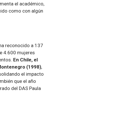
omenta el académico,
cido como con algún
ha reconocido a 137
de 4.600 mujeres
entos.
En Chile, el
 Montenegro (1998)
,
solidando el impacto
mbién que el año
orado del DAS Paula