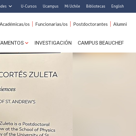
ades
U-Cursos
Ucampus
Mi Uchile
Bibliotecas
English
rquitectura y Urbanismo
Artes
Académicas/os
Funcionarias/os
Postdoctorantes
Alumni
Ciencias
Cs. Agronómicas
s. Físicas y Matemáticas
Cs. Forestales y Conservación
TAMENTOS
INVESTIGACIÓN
CAMPUS BEAUCHEF
 Químicas y Farmacéuticas
Cs. Sociales
. Veterinarias y Pecuarias
Comunicación e Imagen
Derecho
Economía y Negocios
ilosofía y Humanidades
Gobierno
Medicina
Odontología
ios Avanzados en Educación
Estudios Internacionales
utrición y Tecnología de
Bachillerato
Alimentos
Hospital Clínico