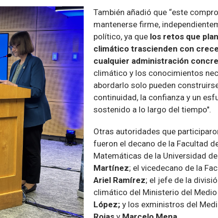
También añadió que “este compr
mantenerse firme, independientem
político, ya que
los retos que pla
climático trascienden con crec
cualquier administración concre
climático y los conocimientos ne
abordarlo solo pueden construirse
continuidad, la confianza y un esf
sostenido a lo largo del tiempo".
Otras autoridades que participaro
fueron el decano de la Facultad de
Matemáticas de la Universidad de
Martínez
; el vicedecano de la Fa
Ariel Ramírez
; el jefe de la divis
climático del Ministerio del Medi
López;
y los exministros del Med
Rojas
y
Marcelo Mena.