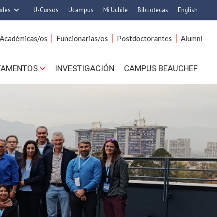
ades
U-Cursos
Ucampus
Mi Uchile
Bibliotecas
English
rquitectura y Urbanismo
Artes
Académicas/os
Funcionarias/os
Postdoctorantes
Alumni
Ciencias
Cs. Agronómicas
s. Físicas y Matemáticas
Cs. Forestales y Conservación
TAMENTOS
INVESTIGACIÓN
CAMPUS BEAUCHEF
 Químicas y Farmacéuticas
Cs. Sociales
. Veterinarias y Pecuarias
Comunicación e Imagen
Derecho
Economía y Negocios
ilosofía y Humanidades
Gobierno
Medicina
Odontología
ios Avanzados en Educación
Estudios Internacionales
utrición y Tecnología de
Bachillerato
Alimentos
Hospital Clínico