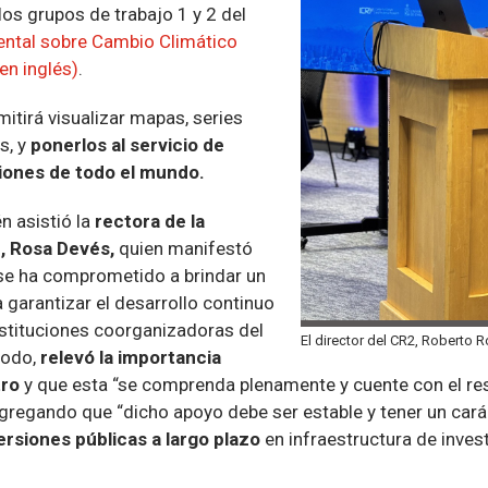
los grupos de trabajo 1 y 2 del
ental sobre Cambio Climático
en inglés)
.
itirá visualizar mapas, series
s, y
ponerlos al servicio de
iones de todo el mundo.
n asistió la
rectora de la
e, Rosa Devés,
quien manifestó
 se ha comprometido a brindar un
 garantizar el desarrollo continuo
nstituciones coorganizadoras del
El director del CR2, Roberto R
modo,
relevó la importancia
tro
y que esta “se comprenda plenamente y cuente con el resp
 agregando que “dicho apoyo debe ser estable y tener un cará
rsiones públicas a largo plazo
en infraestructura de invest