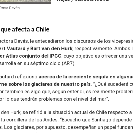
, Rosa Devés.
a que afecta a Chile
rectora Devés, le antecedieron los discursos de los vicepres
rt Vautard
y
Bart van den Hurk
, respectivamente. Ambos li
er Atlas conjunto del IPCC
, cuyo objetivo es ofrecer una ve
arrolla en su séptimo ciclo (AR7).
Vautard reflexionó
acerca de la creciente sequía en alguna
ne sobre los glaciares de nuestro país.
"¿Qué sucederá 
or también es algo que, según entendí, es realmente proble
r lo que tendrán problemas con el nivel del mar”.
 den Hurk, se refirió a la situación actual de Chile respecto
 la cordillera de los Andes. “Escucho que Santiago depend
. Los glaciares, por supuesto, desempeñan un papel fundam