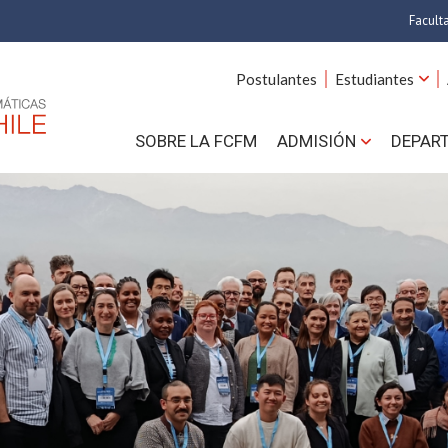
Facult
A
Postulantes
Estudiantes
C
SOBRE LA FCFM
ADMISIÓN
DEPAR
Cs.
Cs
F
Estud
N