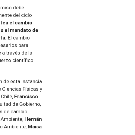
omiso debe
ente del ciclo
ntea el cambio
es el mandato de
ta.
El cambio
cesarios para
 a través de la
uerzo científico
n de esta instancia
 Ciencias Físicas y
 Chile,
Francisco
cultad de Gobierno,
ión de cambio
o Ambiente,
Hernán
io Ambiente,
Maisa