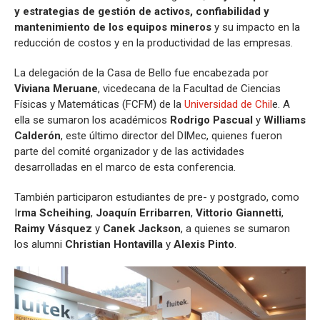
y estrategias de gestión de activos, confiabilidad y
mantenimiento de los equipos mineros
y su impacto en la
reducción de costos y en la productividad de las empresas.
La delegación de la Casa de Bello fue encabezada por
Viviana Meruane
, vicedecana de la Facultad de Ciencias
Físicas y Matemáticas (FCFM) de la
Universidad de Chil
e. A
ella se sumaron los académicos
Rodrigo Pascual
y
Williams
Calderón
, este último director del DIMec, quienes fueron
parte del comité organizador y de las actividades
desarrolladas en el marco de esta conferencia.
También participaron estudiantes de pre- y postgrado, como
I
rma Scheihing
,
Joaquín Erribarren
,
Vittorio Giannetti
,
Raimy Vásquez
y
Canek Jackson
, a quienes se sumaron
los alumni
Christian Hontavilla
y
Alexis Pinto
.