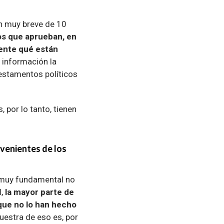
n muy breve de 10
os que aprueban, en
ente qué están
a información la
estamentos políticos
 por lo tanto, tienen
venientes de los
 muy fundamental no
l,
la mayor parte de
que no lo han hecho
uestra de eso es, por