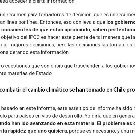
resa acceder a cierta información.
 un resumen para tomadores de decisión, que es un resume
san línea por línea. Entonces, eso conlleva a que
los gobiern
y conscientes de qué están aprobando, saben perfectam
 objetivo del IPCC es hacer este puente de tal manera que l
mar mejores decisiones, pero las decisiones las toman los 
onsiderando esta información.
 cuestiones que son crisis que trascienden a los gobiernos,
te materias de Estado.
ombatir el cambio climático se han tomado en Chile pro
basado en este informe, este este tipo de informe ha sido
olo para países en vías de desarrollo. Yo diría que en genera
undo han ido avanzando en esta materia. El problema es 
 la rapidez que uno quisiera
, porque es necesario, y una m