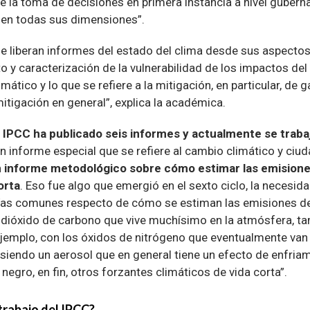
re la toma de decisiones en primera instancia a nivel gubern
 en todas sus dimensiones”.
se liberan informes del estado del clima desde sus aspecto
 y caracterización de la vulnerabilidad de los impactos del
mático y lo que se refiere a la mitigación, en particular, de
mitigación en general”, explica la académica.
 IPCC ha publicado seis informes y actualmente se traba
 informe especial que se refiere al cambio climático y ciud
 informe metodológico sobre cómo estimar las emisione
orta
. Eso fue algo que emergió en el sexto ciclo, la necesid
ías comunes respecto de cómo se estiman las emisiones d
 dióxido de carbono que vive muchísimo en la atmósfera, ta
ejemplo, con los óxidos de nitrógeno que eventualmente van
a siendo un aerosol que en general tiene un efecto de enfri
negro, en fin, otros forzantes climáticos de vida corta”.
 trabajo del IPCC?