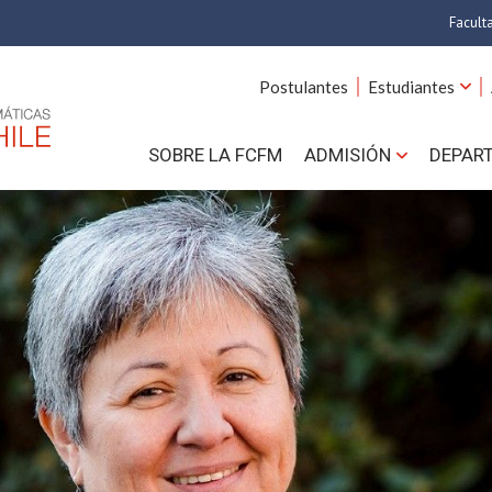
Facult
A
Postulantes
Estudiantes
C
SOBRE LA FCFM
ADMISIÓN
DEPAR
Cs.
Cs
F
Estud
N