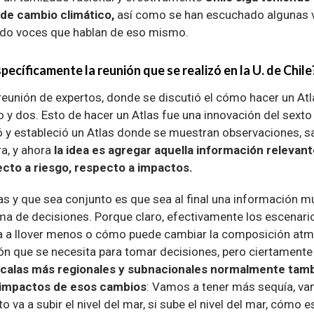
 de cambio climático,
así como se han escuchado algunas 
do voces que hablan de eso mismo.
pecíficamente la reunión que se realizó en la U. de Chile
reunión de expertos, donde se discutió el cómo hacer un Atl
 y dos. Esto de hacer un Atlas fue una innovación del sexto 
ó y estableció un Atlas donde se muestran observaciones, s
ra, y ahora
la idea es agregar aquella información relevan
ecto a riesgo, respecto a impactos.
las y que sea conjunto es que sea al final una información 
ma de decisiones. Porque claro, efectivamente los escenario
 va a llover menos o cómo puede cambiar la composición atm
ión que se necesita para tomar decisiones, pero ciertament
scalas más regionales y subnacionales normalmente tamb
s impactos de esos cambios
: Vamos a tener más sequía, v
o va a subir el nivel del mar, si sube el nivel del mar, cómo e