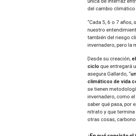
única de interfaz ent
del cambio climático
“Cada 5, 6 o 7 años, 
nuestro entendimiento
también del riesgo cli
invernadero, pero la 
Desde su creación,
el
ciclo
que entregará un
asegura Gallardo, “
un
climáticos de vida c
se tienen metodolog
invernadero, como el
saber qué pasa, por 
nitrato y que termin
otras cosas, carbono 
¿En qué consiste el