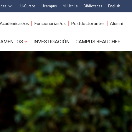
ades
U-Cursos
Ucampus
Mi Uchile
Bibliotecas
English
rquitectura y Urbanismo
Artes
Académicas/os
Funcionarias/os
Postdoctorantes
Alumni
Ciencias
Cs. Agronómicas
s. Físicas y Matemáticas
Cs. Forestales y Conservación
TAMENTOS
INVESTIGACIÓN
CAMPUS BEAUCHEF
 Químicas y Farmacéuticas
Cs. Sociales
. Veterinarias y Pecuarias
Comunicación e Imagen
Derecho
Economía y Negocios
ilosofía y Humanidades
Gobierno
Medicina
Odontología
ios Avanzados en Educación
Estudios Internacionales
utrición y Tecnología de
Bachillerato
Alimentos
Hospital Clínico