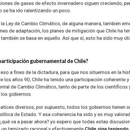
siones de gases de efecto invernadero siguen creciendo, pe
o se ha ido ralentizando un poco.
o, la Ley de Cambio Climático, de alguna manera, también em
nes de adaptación, los planes de mitigación que Chile ha ten
 también se basa en aquello. Así que sí, esto ha sido muy úti
participación gubernamental de Chile?
 eso a fines de la dictadura, para que nos situemos en la hist
de los años 90, Chile ha tenido una participación coherente y
tal de Cambio Climático, tanto de parte de los científicos y
 los gobiernos.
atices diversos, por supuesto, todos los gobiernos tienen s
olítica de Estado. Y esa coherencia ha sido y es muy valora
, ¿qué va a pasar ahora? yo espero que todas estas discusio
n un tamizado racional y efectivamente
Chile siga teniendo 