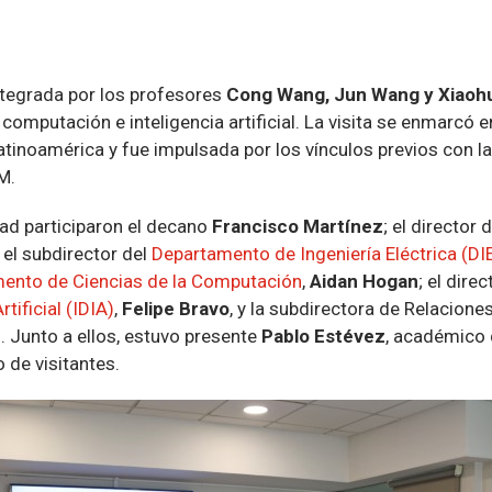
ntegrada por los profesores
Cong Wang, Jun Wang y Xiaohu
 computación e inteligencia artificial. La visita se enmarcó e
Latinoamérica y fue impulsada por los vínculos previos con 
M.
tad participaron el decano
Francisco Martínez
; el director
; el subdirector del
Departamento de Ingeniería Eléctrica (DI
ento de Ciencias de la Computación
,
Aidan Hogan
; el dire
tificial (IDIA)
,
Felipe Bravo
, y la subdirectora de Relaciones
n
. Junto a ellos, estuvo presente
Pablo Estévez
, académico d
 de visitantes.