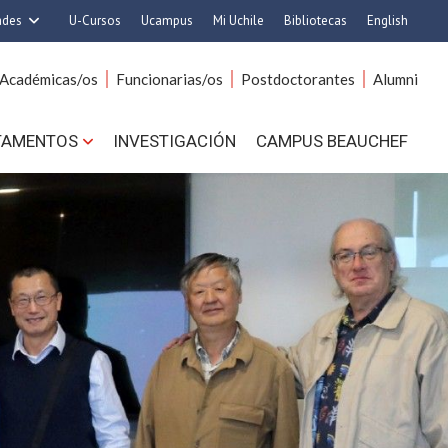
ades
U-Cursos
Ucampus
Mi Uchile
Bibliotecas
English
rquitectura y Urbanismo
Artes
Académicas/os
Funcionarias/os
Postdoctorantes
Alumni
Ciencias
Cs. Agronómicas
s. Físicas y Matemáticas
Cs. Forestales y Conservación
TAMENTOS
INVESTIGACIÓN
CAMPUS BEAUCHEF
 Químicas y Farmacéuticas
Cs. Sociales
. Veterinarias y Pecuarias
Comunicación e Imagen
Derecho
Economía y Negocios
ilosofía y Humanidades
Gobierno
Medicina
Odontología
ios Avanzados en Educación
Estudios Internacionales
utrición y Tecnología de
Bachillerato
Alimentos
Hospital Clínico