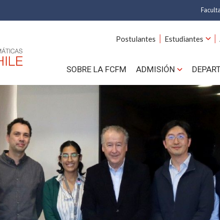
Facult
A
Postulantes
Estudiantes
C
SOBRE LA FCFM
ADMISIÓN
DEPAR
Cs.
Cs
F
Estud
N