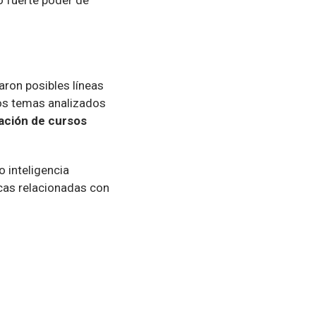
o fuerte poder de
ron posibles líneas
 los temas analizados
zación de cursos
 inteligencia
gicas relacionadas con