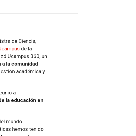
stra de Ciencia,
 Ucampus
de la
nzó Ucampus 360, un
a a la comunidad
gestión académica y
reunió a
de la educación en
 del mundo
áticas hemos tenido