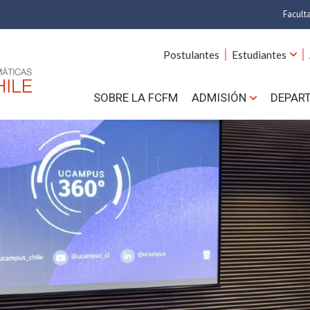
Facult
A
Postulantes
Estudiantes
C
SOBRE LA FCFM
ADMISIÓN
DEPAR
Cs.
Cs
F
Estud
N