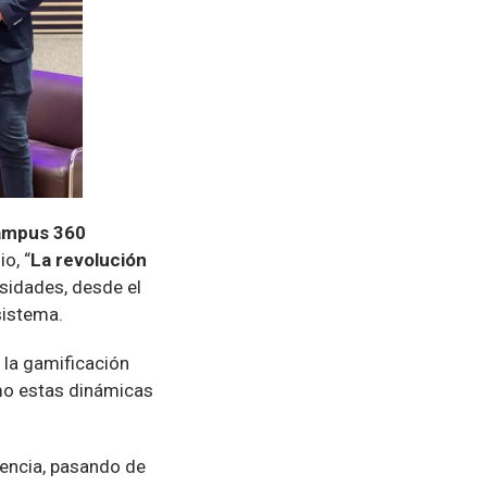
ampus 360
io, “
La revolución
rsidades, desde el
 sistema.
 la gamificación
mo estas dinámicas
cencia, pasando de