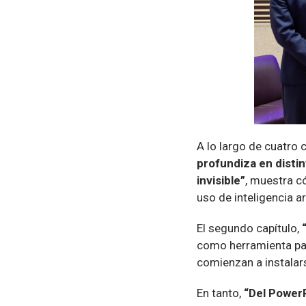
A lo largo de cuatro
profundiza en disti
invisible”
, muestra c
uso de inteligencia ar
El segundo capítulo,
como herramienta par
comienzan a instalars
En tanto,
“Del PowerPo