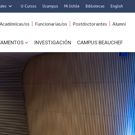
ades
U-Cursos
Ucampus
Mi Uchile
Bibliotecas
English
rquitectura y Urbanismo
Artes
Académicas/os
Funcionarias/os
Postdoctorantes
Alumni
Ciencias
Cs. Agronómicas
s. Físicas y Matemáticas
Cs. Forestales y Conservación
TAMENTOS
INVESTIGACIÓN
CAMPUS BEAUCHEF
 Químicas y Farmacéuticas
Cs. Sociales
. Veterinarias y Pecuarias
Comunicación e Imagen
Derecho
Economía y Negocios
ilosofía y Humanidades
Gobierno
Medicina
Odontología
ios Avanzados en Educación
Estudios Internacionales
utrición y Tecnología de
Bachillerato
Alimentos
Hospital Clínico