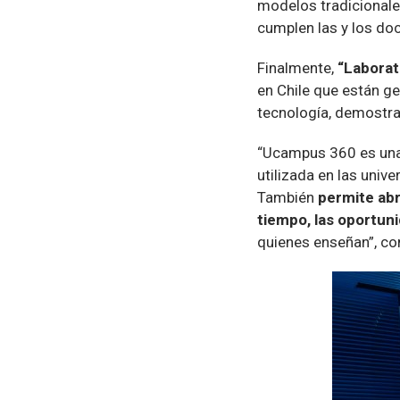
modelos tradicionales
cumplen las y los do
Finalmente,
“Laborat
en Chile que están g
tecnología, demostra
“Ucampus 360 es una t
utilizada en las uni
También
permite abr
tiempo, las oportunid
quienes enseñan”, co