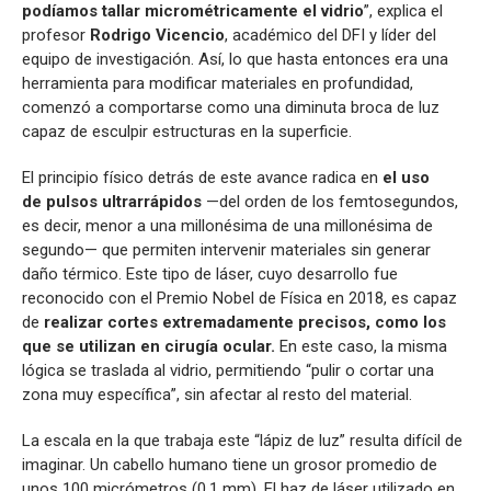
podíamos tallar micrométricamente el vidrio
”, explica el
profesor
Rodrigo Vicencio
, académico del DFI y líder del
equipo de investigación. Así, lo que hasta entonces era una
herramienta para modificar materiales en profundidad,
comenzó a comportarse como una diminuta broca de luz
capaz de esculpir estructuras en la superficie.
El principio físico detrás de este avance radica en
el uso
de pulsos ultrarrápidos
—del orden de los femtosegundos,
es decir, menor a una millonésima de una millonésima de
segundo— que permiten intervenir materiales sin generar
daño térmico. Este tipo de láser, cuyo desarrollo fue
reconocido con el Premio Nobel de Física en 2018, es capaz
de
realizar cortes extremadamente precisos, como los
que se utilizan en cirugía ocular.
En este caso, la misma
lógica se traslada al vidrio, permitiendo “pulir o cortar una
zona muy específica”, sin afectar al resto del material.
La escala en la que trabaja este “lápiz de luz” resulta difícil de
imaginar. Un cabello humano tiene un grosor promedio de
unos 100 micrómetros (0.1 mm). El haz de láser utilizado en