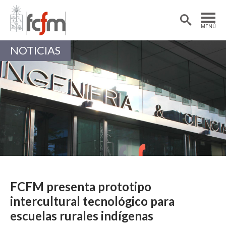
Estudiantes
Postdoctorantes
MENÚ
Académicas/os
Alumni
NOTICIAS
FCFM presenta prototipo
intercultural tecnológico para
escuelas rurales indígenas