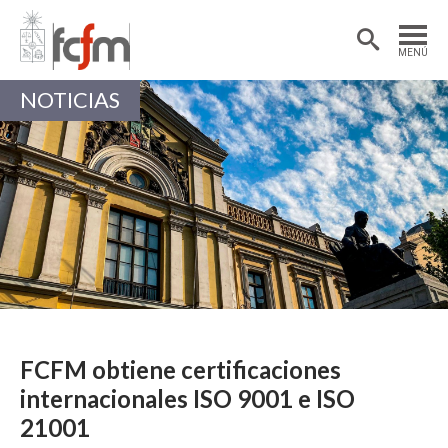
Estudiantes
Postdoctorantes
MENÚ
Académicas/os
Alumni
NOTICIAS
FCFM obtiene certificaciones
internacionales ISO 9001 e ISO
21001