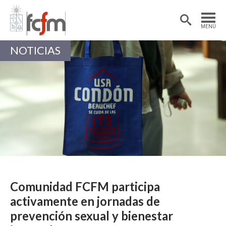
Estudiantes
Postdoctorantes
MENÚ
Académicas/os
Alumni
NOTICIAS
Comunidad FCFM participa
activamente en jornadas de
prevención sexual y bienestar