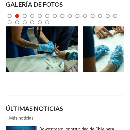
GALERÍA DE FOTOS
4
5
6
7
8
9
10
11
12
13
14
15
19
20
21
Zoom
Zoom
ÚLTIMAS NOTICIAS
Más noticias
Downstream: oportunidad de Chile para