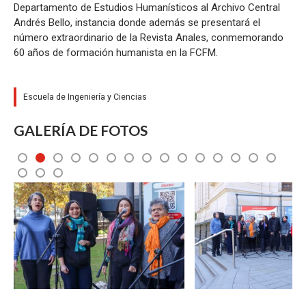
Departamento de Estudios Humanísticos al Archivo Central
Andrés Bello, instancia donde además se presentará el
número extraordinario de la Revista Anales, conmemorando
60 años de formación humanista en la FCFM.
Escuela de Ingeniería y Ciencias
GALERÍA DE FOTOS
4
5
6
7
8
9
10
11
12
13
14
15
Zoom
Zoom