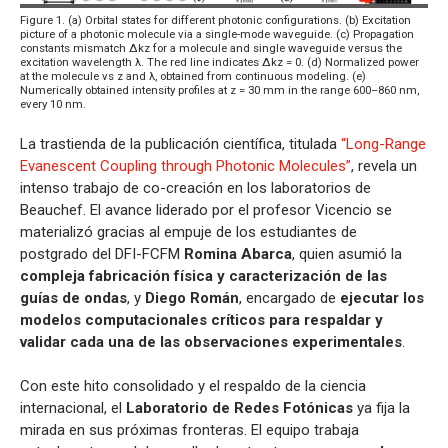
Figure 1. (a) Orbital states for different photonic configurations. (b) Excitation
picture of a photonic molecule via a single-mode waveguide. (c) Propagation
constants mismatch Δkz for a molecule and single waveguide versus the
excitation wavelength λ. The red line indicates Δkz = 0. (d) Normalized power
at the molecule vs z and λ, obtained from continuous modeling. (e)
Numerically obtained intensity profiles at z = 30 mm in the range 600–860 nm,
every 10 nm.
La trastienda de la publicación científica, titulada
“Long-Range
Evanescent Coupling through Photonic Molecules”
, revela un
intenso trabajo de co-creación en los laboratorios de
Beauchef. El avance liderado por el profesor Vicencio se
materializó gracias al empuje de los estudiantes de
postgrado del DFI-FCFM
Romina Abarca
, quien asumió la
compleja fabricación física y caracterización de las
guías de ondas
, y
Diego Román
, encargado de
ejecutar los
modelos computacionales críticos para respaldar y
validar cada una de las observaciones experimentales
.
Con este hito consolidado y el respaldo de la ciencia
internacional, el
Laboratorio de Redes Fotónicas
ya fija la
mirada en sus próximas fronteras. El equipo trabaja