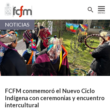
Estudiantes
Postdoctorantes
MENÚ
Académicas/os
Alumni
NOTICIAS
FCFM conmemoró el Nuevo Ciclo
Indígena con ceremonias y encuentro
intercultural