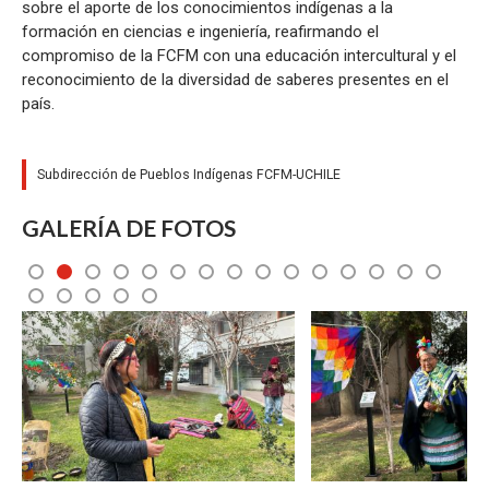
sobre el aporte de los conocimientos indígenas a la
formación en ciencias e ingeniería, reafirmando el
compromiso de la FCFM con una educación intercultural y el
reconocimiento de la diversidad de saberes presentes en el
país.
Subdirección de Pueblos Indígenas FCFM-UCHILE
GALERÍA DE FOTOS
4
5
6
7
8
9
10
11
12
13
14
15
19
20
Zoom
Zoom