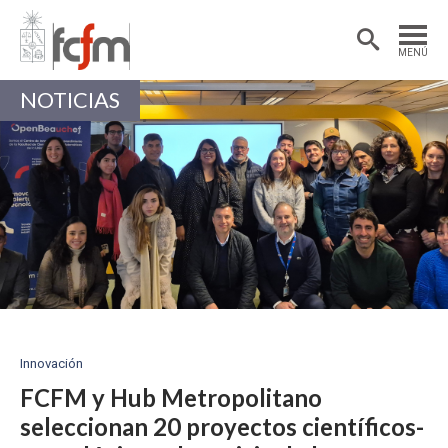
Estudiantes
Postdoctorantes
MENÚ
Académicas/os
Alumni
NOTICIAS
Innovación
FCFM y Hub Metropolitano
seleccionan 20 proyectos científicos-