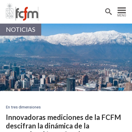
Estudiantes
Postdoctorantes
MENÚ
Académicas/os
Alumni
NOTICIAS
En tres dimensiones
Innovadoras mediciones de la FCFM
descifran la dinámica de la