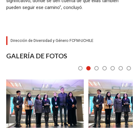
significativo, donde se den cuenta de que ellas también
pueden seguir ese camino", concluyó.
Dirección de Diversidad y Género FCFM-UCHILE
GALERÍA DE FOTOS
1
2
3
4
5
6
7
Zoom
Zoom