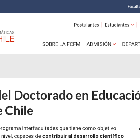
Facult
A
Postulantes
Estudiantes
C
SOBRE LA FCFM
ADMISIÓN
DEPAR
Cs.
Cs
F
el Doctorado en Educació
Estud
 Chile
N
programa interfacultades que tiene como objetivo
 nivel, capaces de
contribuir al desarrollo científico