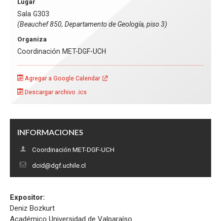
Lugar
Sala G303
(Beauchef 850, Departamento de Geología, piso 3)
Organiza
Coordinación MET-DGF-UCH
Agregar a Google Calendar
Descargar archivo .ics
INFORMACIONES
Coordinación MET-DGF-UCH
dcid@dgf.uchile.cl
Expositor:
Deniz Bozkurt
Académico Universidad de Valparaíso