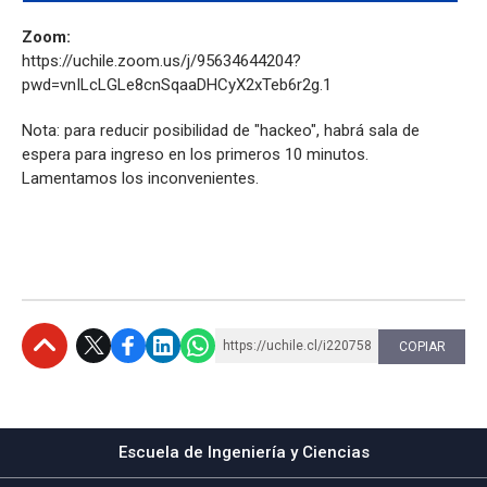
Zoom:
https://uchile.zoom.us/j/95634644204?
pwd=vnILcLGLe8cnSqaaDHCyX2xTeb6r2g.1
Nota: para reducir posibilidad de "hackeo", habrá sala de
espera para ingreso en los primeros 10 minutos.
Lamentamos los inconvenientes.
https://uchile.cl/i220758
COPIAR
Subir
Escuela de Ingeniería y Ciencias