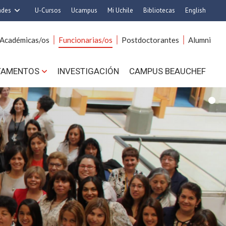
ades
U-Cursos
Ucampus
Mi Uchile
Bibliotecas
English
rquitectura y Urbanismo
Artes
Académicas/os
Funcionarias/os
Postdoctorantes
Alumni
Ciencias
Cs. Agronómicas
s. Físicas y Matemáticas
Cs. Forestales y Conservación
TAMENTOS
INVESTIGACIÓN
CAMPUS BEAUCHEF
 Químicas y Farmacéuticas
Cs. Sociales
. Veterinarias y Pecuarias
Comunicación e Imagen
1
Derecho
Economía y Negocios
ilosofía y Humanidades
Gobierno
Medicina
Odontología
ios Avanzados en Educación
Estudios Internacionales
utrición y Tecnología de
Bachillerato
Alimentos
Hospital Clínico