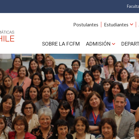
Facult
A
Postulantes
Estudiantes
C
SOBRE LA FCFM
ADMISIÓN
DEPAR
Cs.
Cs
F
Estud
N