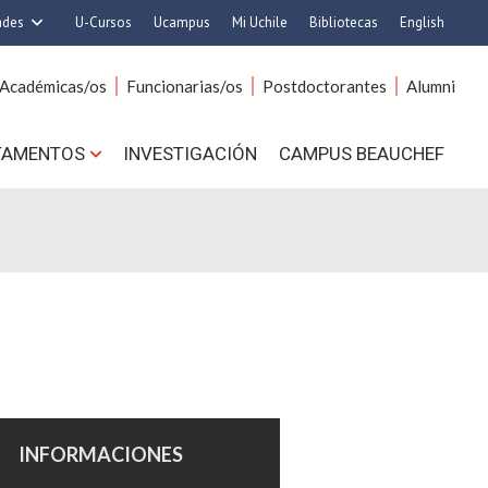
ades
U-Cursos
Ucampus
Mi Uchile
Bibliotecas
English
rquitectura y Urbanismo
Artes
Académicas/os
Funcionarias/os
Postdoctorantes
Alumni
Ciencias
Cs. Agronómicas
s. Físicas y Matemáticas
Cs. Forestales y Conservación
TAMENTOS
INVESTIGACIÓN
CAMPUS BEAUCHEF
 Químicas y Farmacéuticas
Cs. Sociales
. Veterinarias y Pecuarias
Comunicación e Imagen
Derecho
Economía y Negocios
ilosofía y Humanidades
Gobierno
Medicina
Odontología
ios Avanzados en Educación
Estudios Internacionales
utrición y Tecnología de
Bachillerato
Alimentos
Hospital Clínico
INFORMACIONES