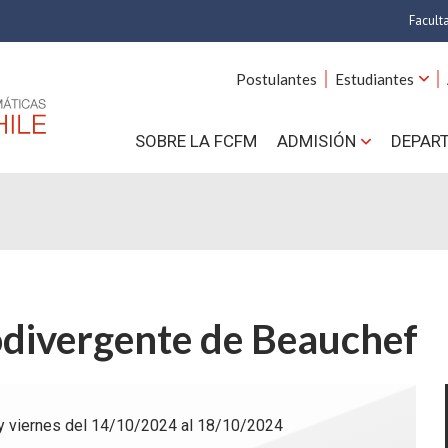
Facult
A
Postulantes
Estudiantes
C
SOBRE LA FCFM
ADMISIÓN
DEPAR
Cs.
Cs
F
Estud
divergente de Beauchef
N
 y viernes del 14/10/2024 al 18/10/2024