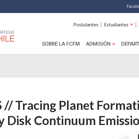
Facult
A
Postulantes
Estudiantes
C
SOBRE LA FCFM
ADMISIÓN
DEPAR
Cs.
Cs
F
Estud
 // Tracing Planet Forma
N
y Disk Continuum Emissi