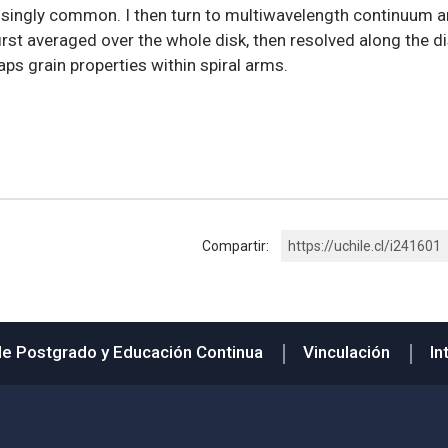
singly common. I then turn to multiwavelength continuum an
first averaged over the whole disk, then resolved along the di
s grain properties within spiral arms.
Compartir:
https://uchile.cl/i241601
de Postgrado y Educación Continua
Vinculación
In