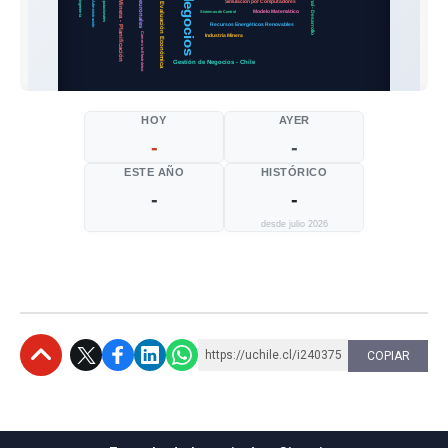
HOY
AYER
-
-
ESTE AÑO
HISTÓRICO
-
-
desde julio 2026
https://uchile.cl/i240375
COPIAR
Subir