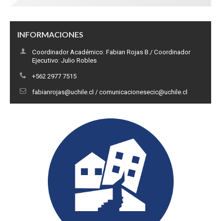
INFORMACIONES
Coordinador Académico: Fabian Rojas B./ Coordinador
Ejecutivo: Julio Robles
+562 2977 7515
fabianrojas@uchile.cl / comunicacionesecic@uchile.cl