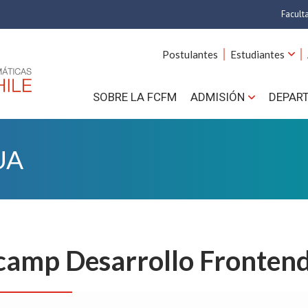
Facult
A
Postulantes
Estudiantes
C
SOBRE LA FCFM
ADMISIÓN
DEPAR
Cs.
Cs
UA
F
Estud
N
camp Desarrollo Fronten