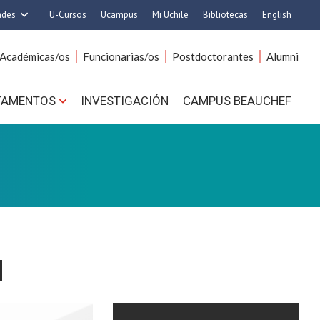
ades
U-Cursos
Ucampus
Mi Uchile
Bibliotecas
English
rquitectura y Urbanismo
Artes
Académicas/os
Funcionarias/os
Postdoctorantes
Alumni
Ciencias
Cs. Agronómicas
s. Físicas y Matemáticas
Cs. Forestales y Conservación
TAMENTOS
INVESTIGACIÓN
CAMPUS BEAUCHEF
 Químicas y Farmacéuticas
Cs. Sociales
. Veterinarias y Pecuarias
Comunicación e Imagen
Derecho
Economía y Negocios
ilosofía y Humanidades
Gobierno
Medicina
Odontología
ios Avanzados en Educación
Estudios Internacionales
utrición y Tecnología de
Bachillerato
d
Alimentos
Hospital Clínico