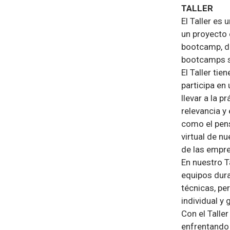
TALLER
El Taller es 
un proyecto e
bootcamp, do
bootcamps se
El Taller ti
participa en
llevar a la 
relevancia y
como el pens
virtual de n
de las empre
En nuestro T
equipos dura
técnicas, pe
individual y 
Con el Taller
enfrentando 