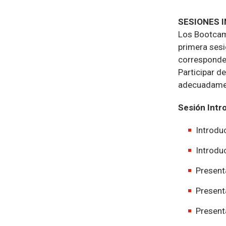
SESIONES I
Los Bootcamp
primera ses
corresponde 
Participar d
adecuadamen
Sesión Intr
Introduc
Introdu
Present
Present
Present