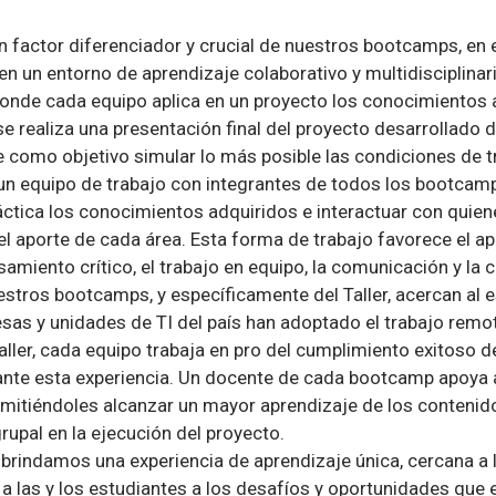
un factor diferenciador y crucial de nuestros bootcamps, en e
n un entorno de aprendizaje colaborativo y multidisciplinario. 
nde cada equipo aplica en un proyecto los conocimientos a
 realiza una presentación final del proyecto desarrollado du
ene como objetivo simular lo más posible las condiciones de t
 un equipo de trabajo con integrantes de todos los bootcamp
práctica los conocimientos adquiridos e interactuar con quie
 el aporte de cada área. Esta forma de trabajo favorece el a
amiento crítico, el trabajo en equipo, la comunicación y la c
uestros bootcamps, y específicamente del Taller, acercan al e
sas y unidades de TI del país han adoptado el trabajo remot
aller, cada equipo trabaja en pro del cumplimiento exitoso 
nte esta experiencia. Un docente de cada bootcamp apoya a
rmitiéndoles alcanzar un mayor aprendizaje de los conteni
grupal en la ejecución del proyecto.
 brindamos una experiencia de aprendizaje única, cercana a la
a las y los estudiantes a los desafíos y oportunidades que