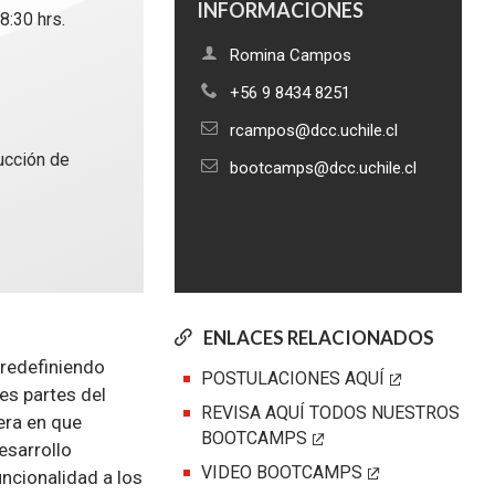
INFORMACIONES
8:30 hrs.
Romina Campos
+56 9 8434 8251
rcampos@dcc.uchile.cl
rucción de
bootcamps@dcc.uchile.cl
ENLACES RELACIONADOS
 redefiniendo
POSTULACIONES AQUÍ
s partes del
REVISA AQUÍ TODOS NUESTROS
ra en que
BOOTCAMPS
esarrollo
VIDEO BOOTCAMPS
ncionalidad a los