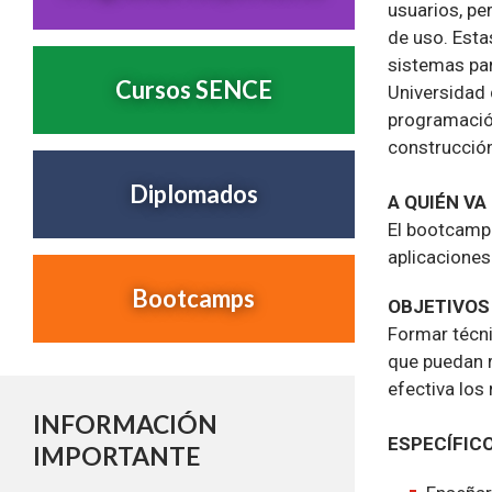
usuarios, pe
de uso. Esta
sistemas par
Cursos SENCE
Universidad 
programación
construcción
Diplomados
A QUIÉN VA
El bootcamp 
aplicacione
Bootcamps
OBJETIVOS
Formar técni
que puedan r
efectiva los
INFORMACIÓN
ESPECÍFIC
IMPORTANTE