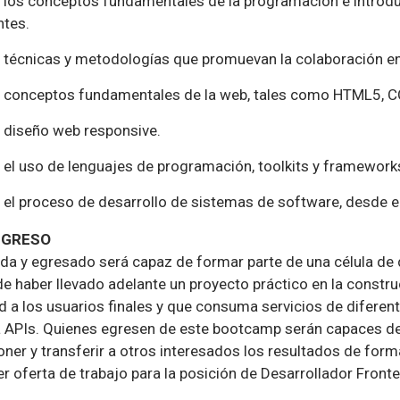
 los conceptos fundamentales de la programación e introduc
ntes.
 técnicas y metodologías que promuevan la colaboración en
 conceptos fundamentales de la web, tales como HTML5, CC
 diseño web responsive.
 el uso de lenguajes de programación, toolkits y frameworks
 el proceso de desarrollo de sistemas de software, desde el
 EGRESO
a y egresado será capaz de formar parte de una célula de de
de haber llevado adelante un proyecto práctico en la constr
d a los usuarios finales y que consuma servicios de diferen
a APIs. Quienes egresen de este bootcamp serán capaces de
er y transferir a otros interesados los resultados de forma
er oferta de trabajo para la posición de Desarrollador Fronte