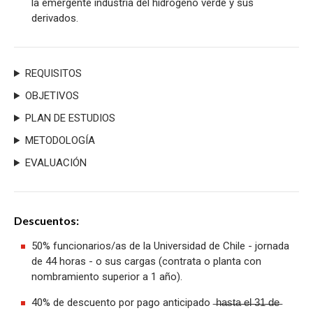
la emergente industria del hidrógeno verde y sus
derivados.
REQUISITOS
OBJETIVOS
PLAN DE ESTUDIOS
METODOLOGÍA
EVALUACIÓN
Descuentos:
50% funcionarios/as de la Universidad de Chile - jornada
de 44 horas - o sus cargas (contrata o planta con
nombramiento superior a 1 año).
40% de descuento por pago anticipado ̶h̶a̶s̶t̶a̶ ̶e̶l̶ ̶3̶1̶ ̶d̶e̶