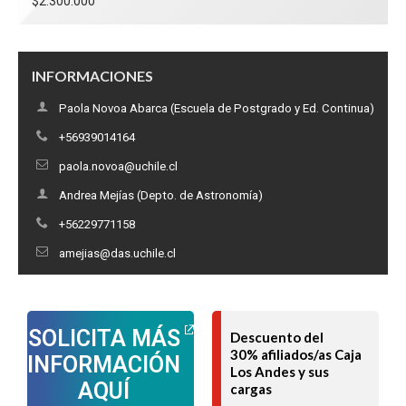
$2.300.000
INFORMACIONES
Paola Novoa Abarca (Escuela de Postgrado y Ed. Continua)
+56939014164
paola.novoa@uchile.cl
Andrea Mejías (Depto. de Astronomía)
+56229771158
amejias@das.uchile.cl
SOLICITA MÁS
Descuento del
30% afiliados/as Caja
INFORMACIÓN
Los Andes y sus
AQUÍ
cargas