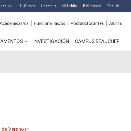
ades
U-Cursos
Ucampus
Mi Uchile
Bibliotecas
English
rquitectura y Urbanismo
Artes
Académicas/os
Funcionarias/os
Postdoctorantes
Alumni
Ciencias
Cs. Agronómicas
s. Físicas y Matemáticas
Cs. Forestales y Conservación
TAMENTOS
INVESTIGACIÓN
CAMPUS BEAUCHEF
 Químicas y Farmacéuticas
Cs. Sociales
. Veterinarias y Pecuarias
Comunicación e Imagen
Derecho
Economía y Negocios
ilosofía y Humanidades
Gobierno
Medicina
Odontología
ios Avanzados en Educación
Estudios Internacionales
utrición y Tecnología de
Bachillerato
Alimentos
Hospital Clínico
a de Verano