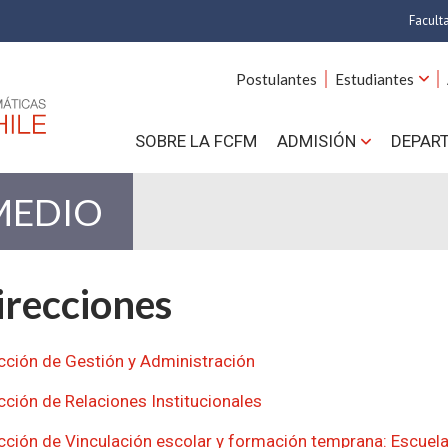
Facult
A
Postulantes
Estudiantes
C
SOBRE LA FCFM
ADMISIÓN
DEPAR
Cs.
Cs
MEDIO
F
recciones
Estud
N
cción de Gestión y Administración
cción de Relaciones Institucionales
cción de Vinculación escolar y formación temprana: Escuel