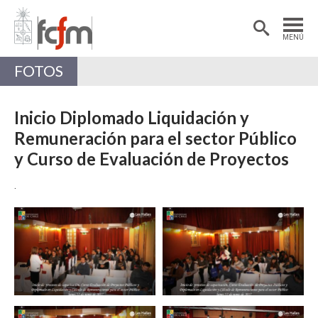
Estudiantes
Postdoctorantes
MENÚ
Académicas/os
Alumni
FOTOS
Inicio Diplomado Liquidación y
Remuneración para el sector Público
y Curso de Evaluación de Proyectos
.
Zoom
Zoom
Zoom
Zoom