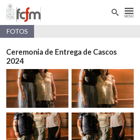
Estudiantes
Postdoctorantes
MENÚ
Académicas/os
Alumni
FOTOS
Ceremonia de Entrega de Cascos
2024
Zoom
Zoom
Zoom
Zoom