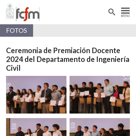
Estudiantes
Postdoctorantes
MENÚ
Académicas/os
Alumni
FOTOS
Ceremonia de Premiación Docente
2024 del Departamento de Ingeniería
Civil
Zoom
Zoom
Zoom
Zoom