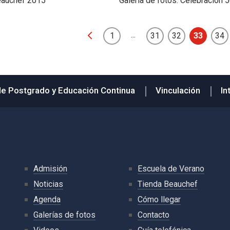
eauchef 2015
Galeria de fotos: Celebración
...
1
31
32
33
34
de Postgrado y Educación Continua
Vinculación
In
Admisión
Escuela de Verano
Noticias
Tienda Beauchef
Agenda
Cómo llegar
Galerías de fotos
Contacto