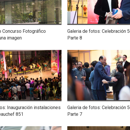
o Concurso Fotográfico
Galeria de fotos: Celebración 
una imagen
Parte 8
tos: Inauguración instalaciones
Galeria de fotos: Celebración 
eauchef 851
Parte 7