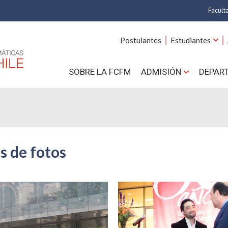
Facult
A
Postulantes
Estudiantes
C
SOBRE LA FCFM
ADMISIÓN
DEPAR
Cs.
Cs
F
s de fotos
Estud
N