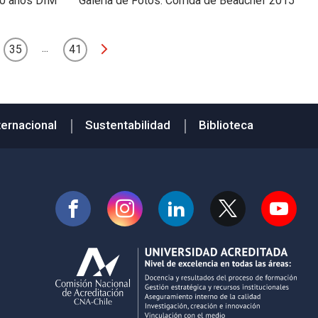
 50 años DIM
Galería de Fotos: Corrida de Beauchef 2015
...
35
41
ternacional
Sustentabilidad
Biblioteca