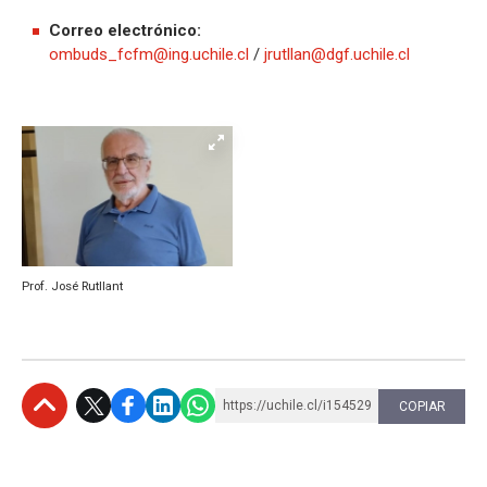
Correo electrónico:
ombuds_fcfm@ing.uchile.cl
/
jrutllan@dgf.uchile.cl
Prof. José Rutllant
https://uchile.cl/i154529
COPIAR
Subir