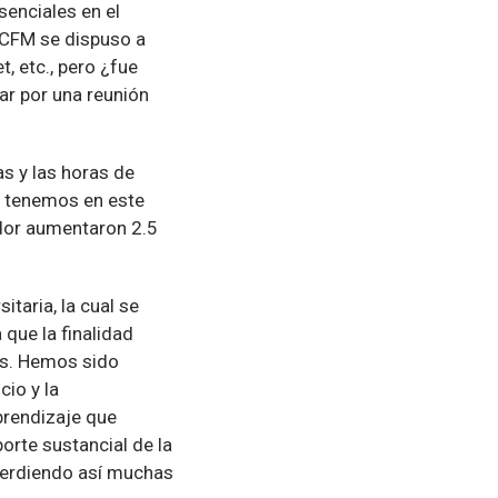
senciales en el
FCFM se dispuso a
t, etc., pero ¿fue
ar por una reunión
s y las horas de
e tenemos en este
ador aumentaron 2.5
taria, la cual se
que la finalidad
es. Hemos sido
io y la
aprendizaje que
orte sustancial de la
 perdiendo así muchas