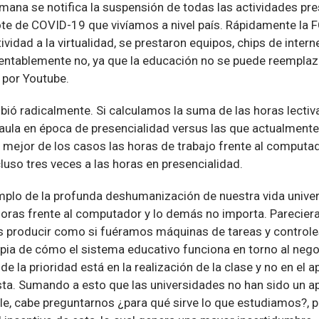
mana se notifica la suspensión de todas las actividades pre
te de COVID-19 que vivíamos a nivel país. Rápidamente la 
vidad a la virtualidad, se prestaron equipos, chips de interne
entablemente no, ya que la educación no se puede reemplaz
 por Youtube.
ió radicalmente. Si calculamos la suma de las horas lectiva
 aula en época de presencialidad versus las que actualment
l mejor de los casos las horas de trabajo frente al comput
cluso tres veces a las horas en presencialidad.
mplo de la profunda deshumanización de nuestra vida universi
oras frente al computador y lo demás no importa. Pareciera 
s producir como si fuéramos máquinas de tareas y control
pia de cómo el sistema educativo funciona en torno al negoc
de la prioridad está en la realización de la clase y no en el 
sta. Sumando a esto que las universidades no han sido un ap
hile, cabe preguntarnos ¿para qué sirve lo que estudiamos?,