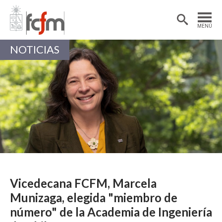
Estudiantes
Postdoctorantes
MENÚ
Académicas/os
Alumni
NOTICIAS
Vicedecana FCFM, Marcela
Munizaga, elegida "miembro de
número" de la Academia de Ingeniería