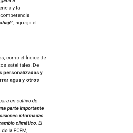
igaba a
encia y la
a competencia.
rabajé
”, agregó el
as, como el Índice de
os satelitales. De
 personalizadas y
rrar agua y otros
para un cultivo de
na parte importante
ecisiones informadas
 cambio climático
. El
ca de la FCFM,