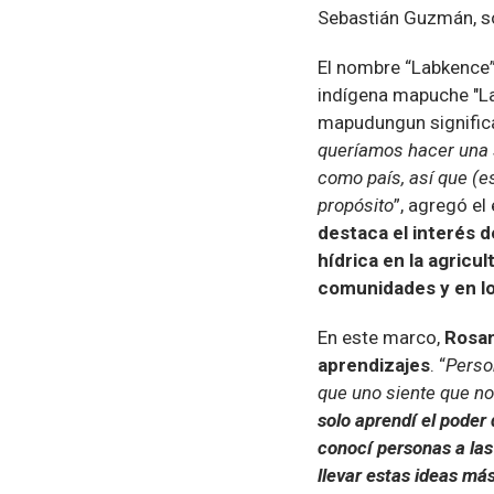
Sebastián Guzmán, so
El nombre “Labkence”
indígena mapuche "La
mapudungun significa
queríamos hacer una 
como país, así que (
propósito
”, agregó el
destaca el interés d
hídrica en la agricu
comunidades y en lo
En este marco,
Rosan
aprendizajes
. “
Perso
que uno siente que no
solo aprendí el poder 
conocí personas a las
llevar estas ideas más