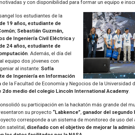
otivadas y con disponibilidad para formar un equipo e inscr
sangel los estudiantes de la
de 19 años, estudiante de
 Común
;
Sebastián Guzmán,
s de Ingeniería Civil Eléctrica
y
de 24 años, estudiante de
 Computación
. Además, el día del
 al equipo dos jóvenes con
eniar al instante:
Sofía
te de Ingeniería en Información
n
de la Facultad de Economía y Negocios de la Universidad d
e 2do medio del colegio Lincoln International Academy
.
consolidó su participación en la hackatón más grande del m
resentaron su proyecto
“Labkence”
,
ganador del segundo l
proyecto corresponde a un sistema de monitoreo de uso del 
n satelital,
diseñado con el objetivo de mejorar la admini
on los datos facilitados por la NASA
.