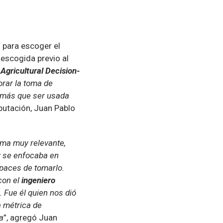
 para escoger el
 escogida previo al
Agricultural Decision-
orar la toma de
demás que ser usada
mputación, Juan Pablo
ema muy relevante,
y se enfocaba en
apaces de tomarlo.
con el
ingeniero
. Fue él quien nos dió
a métrica de
a
”, agregó Juan