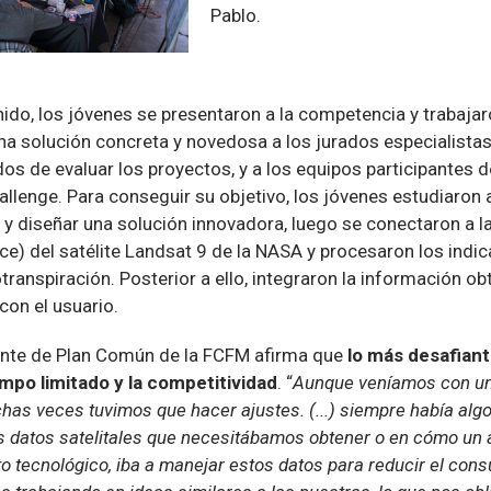
Pablo.
ido, los jóvenes se presentaron a la competencia y trabaja
na solución concreta y novedosa a los jurados especialista
s de evaluar los proyectos, y a los equipos participantes d
lenge. Para conseguir su objetivo, los jóvenes estudiaron 
 y diseñar una solución innovadora, luego se conectaron a la
e) del satélite Landsat 9 de la NASA y procesaron los indic
otranspiración. Posterior a ello, integraron la información 
con el usuario.
ante de Plan Común de la FCFM afirma que
lo más desafiant
mpo limitado y la competitividad
. “
Aunque veníamos con una
as veces tuvimos que hacer ajustes. (...) siempre había algo
 datos satelitales que necesitábamos obtener o en cómo un a
 tecnológico, iba a manejar estos datos para reducir el con