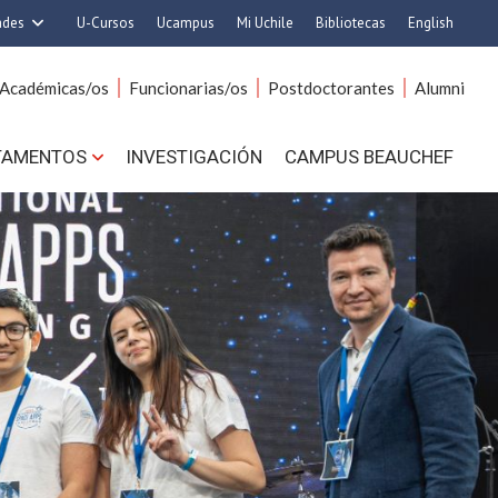
ades
U-Cursos
Ucampus
Mi Uchile
Bibliotecas
English
rquitectura y Urbanismo
Artes
Académicas/os
Funcionarias/os
Postdoctorantes
Alumni
Ciencias
Cs. Agronómicas
s. Físicas y Matemáticas
Cs. Forestales y Conservación
TAMENTOS
INVESTIGACIÓN
CAMPUS BEAUCHEF
 Químicas y Farmacéuticas
Cs. Sociales
. Veterinarias y Pecuarias
Comunicación e Imagen
Derecho
Economía y Negocios
ilosofía y Humanidades
Gobierno
Medicina
Odontología
ios Avanzados en Educación
Estudios Internacionales
utrición y Tecnología de
Bachillerato
Alimentos
Hospital Clínico