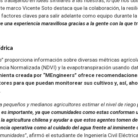
 trabajando en ideas similares a las nuestras, lo que nos obl
ste marco Vicente Soto destaca que la colaboración, la resili
factores claves para salir adelante como equipo durante l
e una experiencia maravillosa gracias a la gente con la que t
ídrica
e” proporciona información sobre diversas métricas agrícol
ncia Normalizada (NDVI) y la evapotranspiración usando dat
mienta creada por “MEngineers” ofrece recomendaciones
tores para que puedan monitorear sus cultivos y, así, aho
.
a pequeños y medianos agricultores estimar el nivel de riego 
 es importante, ya que comunidades como estas conforman u
n la agricultura chilena y ayudar a que estos agentes tomen d
iencia operativa como al cuidado del agua frente al inminente
comunidades
”, afirmó el estudiante de Ingeniería Civil Eléctri