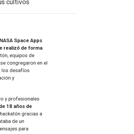
s cultivos
“NASA Space Apps
e realizó de forma
atón, equipos de
o se congregaron en el
s los desafíos
ación y
o y profesionales
 de 18 años de
 hackatón gracias a
ataba de un
mensajes para