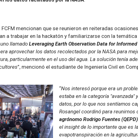
a FCFM mencionan que se reunieron en reiteradas ocasiones
ban a trabajar en la hackatón y familiarizarse con la temática
 uno llamado
Leveraging Earth Observation Data for Informed 
o era aprovechar los datos recolectados por la NASA para mej
tura, particularmente en el uso del agua. La solución tenía a
cultores
”, mencionó el estudiante de Ingeniería Civil en Co
“
Nos interesó porque era un probl
estaba en la categoría "avanzada" 
datos, por lo que nos sentíamos c
Rosangel coordinó para reunirnos 
agrónomo Rodrigo Fuentes (QEPD)
el insight de lo importante que es l
evapotranspiración en la agricultur