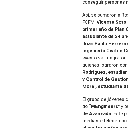
conseguir personas m
Así, se sumaron a Ro
FCFM,
Vicente Soto 
primer año de Plan
estudiante de 24 año
Juan Pablo Herrera 
Ingeniería Civil en
evento se integraron
quienes lograron cong
Rodriguez, estudian
y Control de Gestió
Morel, estudiante d
El grupo de jóvenes 
de
“MEngineers"
y p
de Avanzada
. Este 
mediante teledetecció
el sector agrícola c