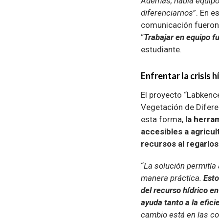
Además, había equipos
diferenciarnos
”. En e
comunicación fueron 
“
Trabajar en equipo fu
estudiante.
Enfrentar la crisis h
El proyecto “Labkenc
Vegetación de Difere
esta forma,
la herra
accesibles a agricul
recursos al regarlos
“
La solución permitía 
manera práctica.
Esto
del recurso hídrico e
ayuda tanto a la efic
cambio está en las 