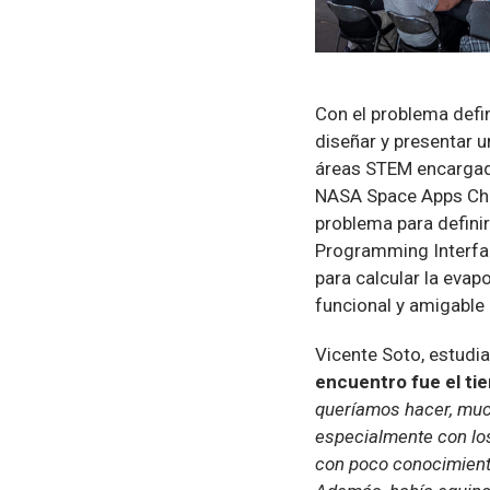
Con el problema defin
diseñar y presentar u
áreas STEM encargado
NASA Space Apps Chal
problema para definir
Programming Interfac
para calcular la evap
funcional y amigable 
Vicente Soto, estudi
encuentro fue el tie
queríamos hacer, much
especialmente con los
con poco conocimiento