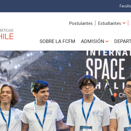
Facult
A
Postulantes
Estudiantes
C
SOBRE LA FCFM
ADMISIÓN
DEPAR
Cs.
Cs
F
Estud
N