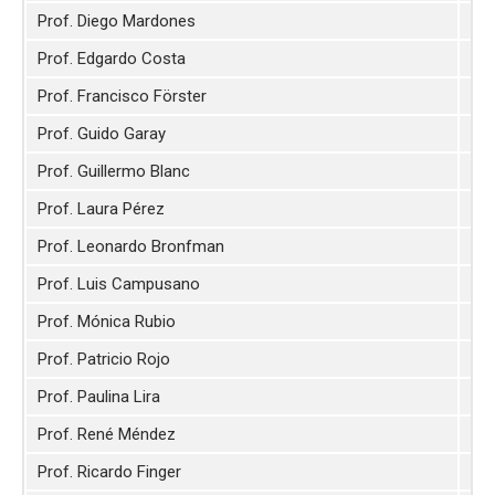
Prof. Diego Mardones
For
Prof. Edgardo Costa
Gal
Prof. Francisco Förster
Su
Prof. Guido Garay
For
Prof. Guillermo Blanc
Alt
Prof. Laura Pérez
Dis
Prof. Leonardo Bronfman
For
Prof. Luis Campusano
Su
Prof. Mónica Rubio
Gal
Prof. Patricio Rojo
Dis
Prof. Paulina Lira
Alt
Prof. René Méndez
Gal
Prof. Ricardo Finger
For