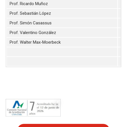
Prof. Ricardo Muñoz
Gal
Prof. Sebastián López
Alt
Prof. Simón Casassus
Dis
Prof. Valentino González
Alt
Prof. Walter Max-Moerbeck
For