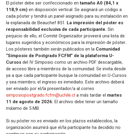
El póster debe ser confeccionado en
tamaño A0 (84,1 x
118,9 cm)
en disposición vertical. Se asignará un código a
cada póster y tendrá un panel asignado para su instalación en
la explanada de Beauchef 851.
La impresión del póster es
responsabilidad exclusiva de cada participante.
Sin
perjuicio de ello, el Comité Organizador proveerá una lista de
lugares sugeridos y económicos para la impresión de póster
.
Los pósteres también serán publicados en la
Comunidad
“Simposio de Postgrado FCFM” de la plataforma U-
Cursos
del IV Simposio como un archivo PDF descargable,
de acceso libre a miembros de la comunidad. Se invita desde
ya a que cada participante busque la comunidad en U-Cursos
y sea miembro; el ingreso es inmediato. Este archivo deberá
ser enviado por el/la presentador/a al correo
simposiopostgrado.fcfm@uchile.cl
a más tardar el
martes
11 de agosto de 2026.
El archivo debe tener un tamaño
máximo de 5 MB.
Si su póster no es enviado en los plazos establecidos, la
organización asumirá que el/la participante ha decidido no
continuar con su participación.