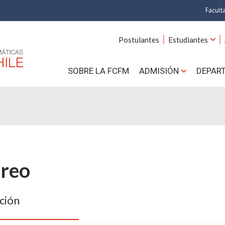
Facult
A
Postulantes
Estudiantes
C
SOBRE LA FCFM
ADMISIÓN
DEPAR
Cs.
Cs
F
Estud
creo
N
ción