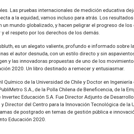
bles. Las pruebas internacionales de medición educativa dej
ecta a la equidad, vamos incluso para atrás. Los resultados
en un mundo globalizado, y hacen peligrar el progreso de lo
or y el respeto por los derechos de los demás.
bluth, es un alegato valiente, profundo e informado sobre l
inas el autor desnuda, con un estilo directo y sin aspaviento
igen y las innovadoras propuestas de uno de los movimien
cación 2020. Un libro destinado a remecer y entusiasmar.
vil Químico de la Universidad de Chile y Doctor en Ingeniería
bliMetro S.A., de la Polla Chilena de Beneficencia, de la E
 Invertec Educación S.A. Fue Director Adjunto de Desarrollo
 y Director del Centro para la Innovación Tecnológica de l
amas de postgrado en temas de gestión pública e innovació
ento Educación 2020.