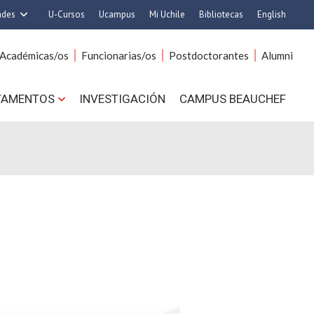
ades
U-Cursos
Ucampus
Mi Uchile
Bibliotecas
English
rquitectura y Urbanismo
Artes
Académicas/os
Funcionarias/os
Postdoctorantes
Alumni
Ciencias
Cs. Agronómicas
s. Físicas y Matemáticas
Cs. Forestales y Conservación
TAMENTOS
INVESTIGACIÓN
CAMPUS BEAUCHEF
 Químicas y Farmacéuticas
Cs. Sociales
. Veterinarias y Pecuarias
Comunicación e Imagen
Derecho
Economía y Negocios
ilosofía y Humanidades
Gobierno
Medicina
Odontología
ios Avanzados en Educación
Estudios Internacionales
utrición y Tecnología de
Bachillerato
Alimentos
Hospital Clínico