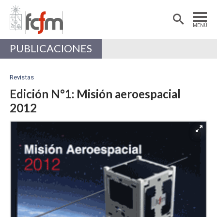
Estudiantes
Postdoctorantes
MENÚ
Académicas/os
Alumni
PUBLICACIONES
Revistas
Edición N°1: Misión aeroespacial
2012