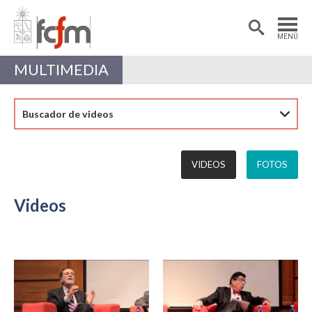
Estudiantes
Postdoctorantes
MENÚ
Académicas/os
Alumni
MULTIMEDIA
Buscador de videos
VIDEOS
FOTOS
Videos